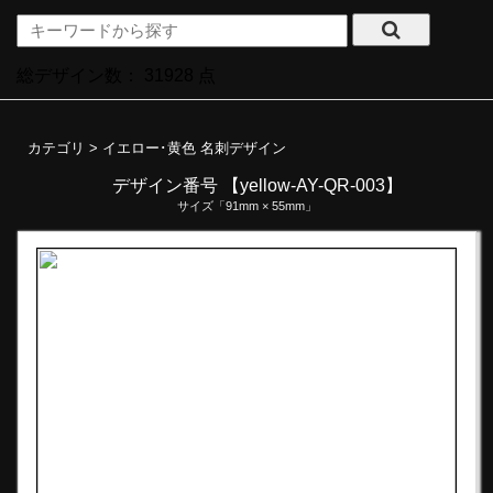
総デザイン数：
31928
点
カテゴリ >
イエロー･黄色 名刺デザイン
デザイン番号 【yellow-AY-QR-003】
サイズ「91mm × 55mm」