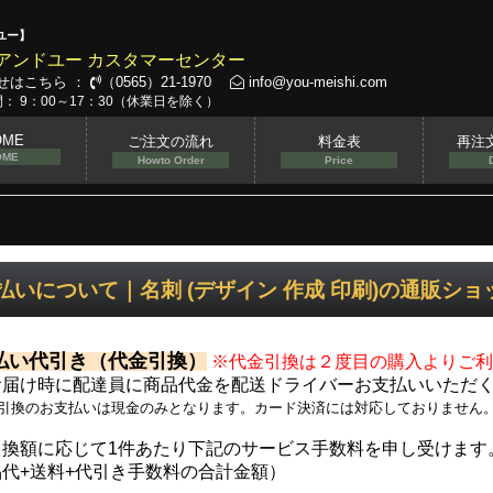
ユー】
アンドユー カスタマーセンター
せはこちら ：
（0565）21-1970
info@you-meishi.com
： 9：00～17：30（休業日を除く）
OME
ご注文の流れ
料金表
再注
OME
Howto Order
Price
払いについて｜名刺 (デザイン 作成 印刷)の通販シ
払い代引き（代金引換）
※代金引換は２度目の購入よりご利
お届け時に配達員に商品代金を配送ドライバーお支払いいただ
金引換のお支払いは現金のみとなります。カード決済には対応しておりません
引換額に応じて1件あたり下記のサービス手数料を申し受けます
代+送料+代引き手数料の合計金額）