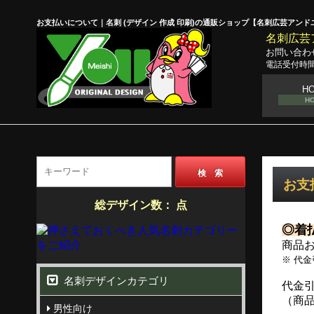
お支払いについて｜名刺 (デザイン 作成 印刷)の通販ショップ【名刺広芸アンド
名刺広芸
お問い合わ
電話受付時間
H
H
検 索
お支
総デザイン数：
点
◎着
商品
※ 代
名刺デザインカテゴリ
代金
（商品
男性向け