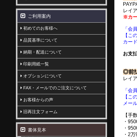
PAY
レイ
ご利用案内
※カ
初めてのお客様へ
「会
【こ
品質基準について
カー
納期・配送について
お支払
印刷用紙一覧
◎前
オプションについて
レイ
FAX・メールでのご注文について
「会
【こ
お客様からの声
メー
旧再注文フォーム
【手
・950
・95
書体見本
・2万