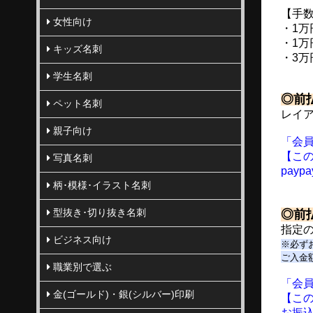
【手
女性向け
・1万
・1万
キッズ名刺
・3万
学生名刺
◎前払
ペット名刺
レイ
親子向け
「会
【こ
写真名刺
pay
柄･模様･イラスト名刺
型抜き･切り抜き名刺
◎
前
指定
ビジネス向け
※必ず
ご入金
職業別で選ぶ
「会
金(ゴールド)・銀(シルバー)印刷
【こ
お振