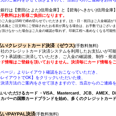
銀行は【豊田(とよた)信用金庫】と
【碧海(へきかい)信用金庫
込手数料はお客様ご負担になります。
のご入金は15時で締め切らせていただきます。(土・日・祝日はご入金確認が
込名義とご注文時にご登録されたお名前が異なる場合は、お手数ではござい
を頂けなかった場合はご入金の確認が取れず、印刷工程へ進めなくなる可能
払い/クレジットカード決済（ゼウス)
(手数料無料)
ス社のクレジットカード決済システムを利用したお支払いが可
アウト承認後に決済していただき、ご入金の確認後、制作・発
ード情報はご登録を頂いておりません。決済毎にカード情報を
員ページ」よりレイアウト確認をおこなっていただき、
のレイアウトでOK】をクリックいただいた後、
ド決済方法のご案内をさせて頂きますので、当店からのご連絡
いいただけるカード ・VISA、Mastercard、JCB、AMEX、Di
スカバーの国際カードブランドを始め、多くのクレジットカー
い/PAYPAL決済
(手数料無料)