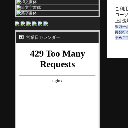
ご利
ロー
上記
※万一
再発行
営業日カレンダー
予めご