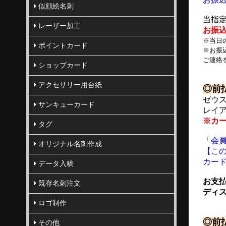
似顔絵名刺
当指定
レーザー加工
お振
※当日
ポイントカード
※お振
ご連絡
ショップカード
アクセサリー用台紙
◎前
ゼウ
サンキューカード
レイ
※カ
タグ
「会
オリジナル名刺作成
【こ
カー
データ入稿
お支払
既存名刺注文
ディ
ロゴ制作
◎前払
その他