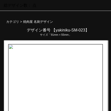
総デザイン数：
点
カテゴリ >
焼肉屋 名刺デザイン
デザイン番号 【yakiniku-SM-023】
サイズ「91mm × 55mm」