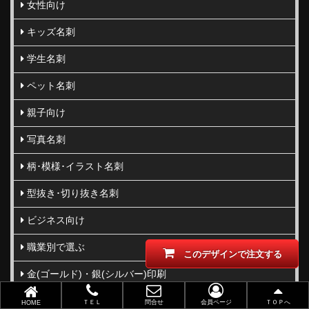
女性向け
キッズ名刺
学生名刺
ペット名刺
親子向け
写真名刺
柄･模様･イラスト名刺
型抜き･切り抜き名刺
ビジネス向け
職業別で選ぶ
このデザインで注文する
金(ゴールド)・銀(シルバー)印刷
似顔絵名刺
ＴＥＬ
問合せ
会員ページ
ＴＯＰへ
HOME