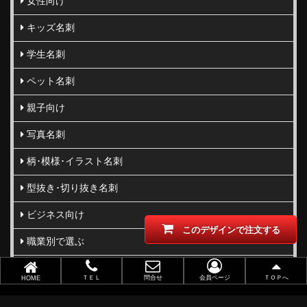
女性向け
キッズ名刺
学生名刺
ペット名刺
親子向け
写真名刺
柄･模様･イラスト名刺
型抜き･切り抜き名刺
ビジネス向け
このデザインで注文する
職業別で選ぶ
金(ゴールド)・銀(シルバー)印刷
ＴＥＬ
問合せ
会員ページ
ＴＯＰへ
HOME
似顔絵名刺