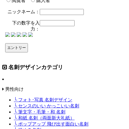
閲覧者
購入者
ニックネーム：
下の数字を入
力：
名刺デザインカテゴリ
男性向け
└ フォト･写真 名刺デザイン
└ センスのいい かっこいい名刺
└ 筆文字・毛筆・和 名刺
└ 和紙 名刺（両面新大礼紙）
└ ポップアップ 飛び出す面白い名刺