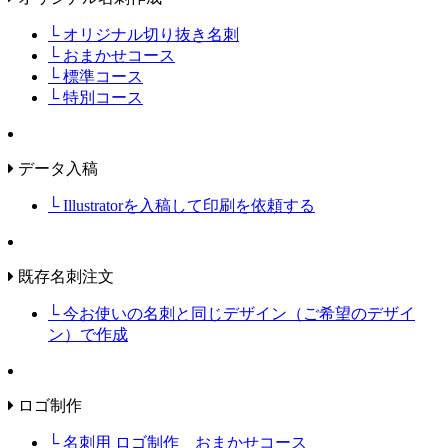
└ オリジナル切り抜き名刺
└ おまかせコース
└ 標準コース
└ 特別コース
データ入稿
└ Illustratorを入稿して印刷を依頼する
既存名刺注文
└ 今お使いの名刺と同じデザイン（ご希望のデザイ
ン）で作成
ロゴ制作
└ 名刺用 ロゴ制作 おまかせコース