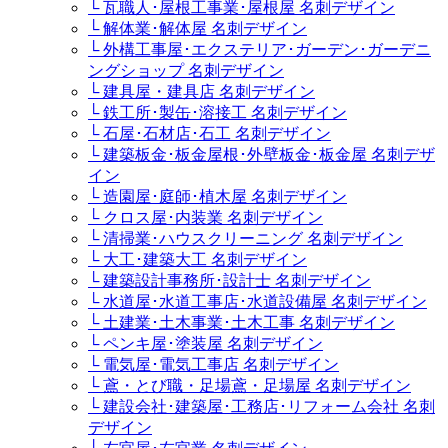
└ 瓦職人･屋根工事業･屋根屋 名刺デザイン
└ 解体業･解体屋 名刺デザイン
└ 外構工事屋･エクステリア･ガーデン･ガーデニ
ングショップ 名刺デザイン
└ 建具屋・建具店 名刺デザイン
└ 鉄工所･製缶･溶接工 名刺デザイン
└ 石屋･石材店･石工 名刺デザイン
└ 建築板金･板金屋根･外壁板金･板金屋 名刺デザ
イン
└ 造園屋･庭師･植木屋 名刺デザイン
└ クロス屋･内装業 名刺デザイン
└ 清掃業･ハウスクリーニング 名刺デザイン
└ 大工･建築大工 名刺デザイン
└ 建築設計事務所･設計士 名刺デザイン
└ 水道屋･水道工事店･水道設備屋 名刺デザイン
└ 土建業･土木事業･土木工事 名刺デザイン
└ ペンキ屋･塗装屋 名刺デザイン
└ 電気屋･電気工事店 名刺デザイン
└ 鳶・とび職・足場鳶・足場屋 名刺デザイン
└ 建設会社･建築屋･工務店･リフォーム会社 名刺
デザイン