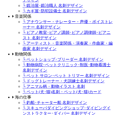
デザイン
└ 鍛冶屋･鍛冶職人 名刺デザイン
└ カギ屋･防犯設備士 名刺デザイン
音楽関係
└ アナウンサー・ナレーター・声優・ボイストレ
ーナー 名刺デザイン
└ ピアノ教室･ピアノ講師･ピアノ調律師･ピアニ
スト 名刺デザイン
└ アーティスト・音楽関係・演奏家・作曲家・編
曲家 名刺デザイン
動物関係
└ ペットショップ･ブリーダー 名刺デザイン
└ 動物病院･ペットクリニック･獣医･動物看護士
名刺デザイン
└ ペット サロン･ペット トリマー 名刺デザイン
└ ドッグトレーナー・犬訓練士名刺デザイン
└ アニマル柄・動物イラスト 名刺
└ ペット(犬･猫)名刺・ペット(犬･猫)カード
海の仕事
└ 釣船･チャーター船 名刺デザイン
└ スキューバダイビングショップ･ダイビングイ
ンストラクター･ダイバー 名刺デザイン