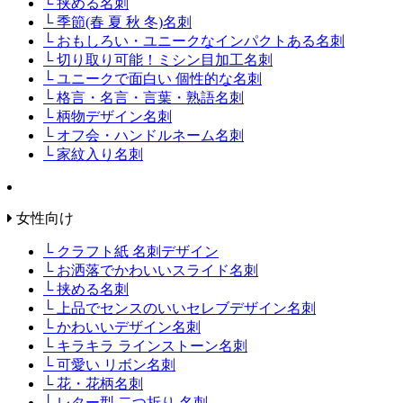
└ 挟める名刺
└ 季節(春 夏 秋 冬)名刺
└ おもしろい・ユニークなインパクトある名刺
└ 切り取り可能！ミシン目加工名刺
└ ユニークで面白い 個性的な名刺
└ 格言・名言・言葉・熟語名刺
└ 柄物デザイン名刺
└ オフ会・ハンドルネーム名刺
└ 家紋入り名刺
女性向け
└ クラフト紙 名刺デザイン
└ お洒落でかわいいスライド名刺
└ 挟める名刺
└ 上品でセンスのいいセレブデザイン名刺
└ かわいいデザイン名刺
└ キラキラ ラインストーン名刺
└ 可愛い リボン名刺
└ 花・花柄名刺
└ レター型 二つ折り 名刺