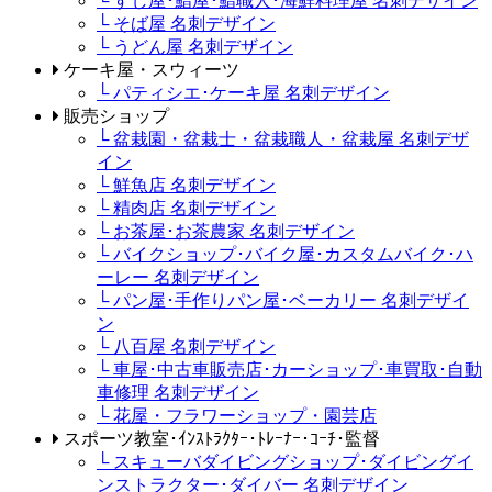
└ すし屋･鮨屋･鮨職人･海鮮料理屋 名刺デザイン
└ そば屋 名刺デザイン
└ うどん屋 名刺デザイン
ケーキ屋・スウィーツ
└ パティシエ･ケーキ屋 名刺デザイン
販売ショップ
└ 盆栽園・盆栽士・盆栽職人・盆栽屋 名刺デザ
イン
└ 鮮魚店 名刺デザイン
└ 精肉店 名刺デザイン
└ お茶屋･お茶農家 名刺デザイン
└ バイクショップ･バイク屋･カスタムバイク･ハ
ーレー 名刺デザイン
└ パン屋･手作りパン屋･ベーカリー 名刺デザイ
ン
└ 八百屋 名刺デザイン
└ 車屋･中古車販売店･カーショップ･車買取･自動
車修理 名刺デザイン
└ 花屋・フラワーショップ・園芸店
スポーツ教室･ｲﾝｽﾄﾗｸﾀｰ･ﾄﾚｰﾅｰ･ｺｰﾁ･監督
└ スキューバダイビングショップ･ダイビングイ
ンストラクター･ダイバー 名刺デザイン