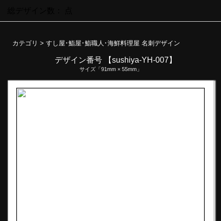
総デザイン数：
点
カテゴリ >
すし屋･鮨屋･鮨職人･海鮮料理屋 名刺デザイン
デザイン番号 【sushiya-YH-007】
サイズ「91mm × 55mm」