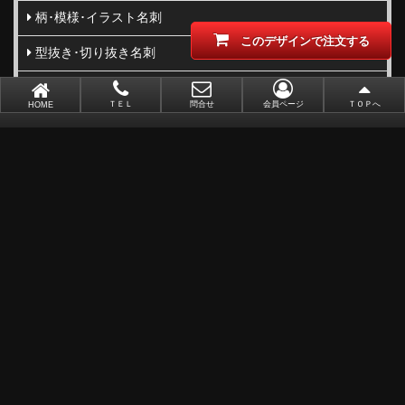
柄･模様･イラスト名刺
このデザインで注文する
型抜き･切り抜き名刺
ビジネス向け
ＴＥＬ
問合せ
会員ページ
ＴＯＰへ
HOME
職業別で選ぶ
金(ゴールド)・銀(シルバー)印刷
似顔絵名刺
レーザー加工
ポイントカード
ショップカード
アクセサリー用台紙
サンキューカード
タグ