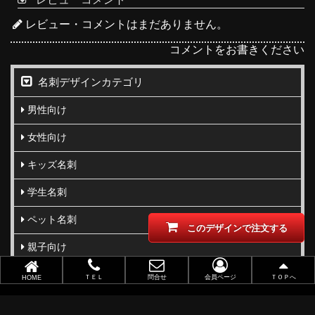
レビュー・コメントはまだありません。
コメントをお書きください
名刺デザインカテゴリ
男性向け
女性向け
キッズ名刺
学生名刺
ペット名刺
このデザインで注文する
親子向け
写真名刺
ＴＥＬ
問合せ
会員ページ
ＴＯＰへ
HOME
柄･模様･イラスト名刺