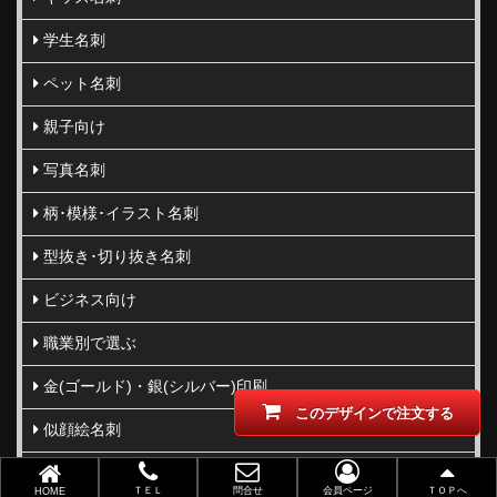
学生名刺
ペット名刺
親子向け
写真名刺
柄･模様･イラスト名刺
型抜き･切り抜き名刺
ビジネス向け
職業別で選ぶ
金(ゴールド)・銀(シルバー)印刷
このデザインで注文する
似顔絵名刺
レーザー加工
ＴＥＬ
問合せ
会員ページ
ＴＯＰへ
HOME