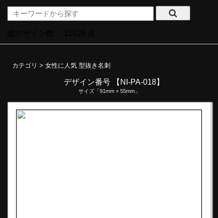
総デザイン数：
31928
点
カテゴリ >
女性に人気 型抜き名刺
デザイン番号 【NI-PA-018】
サイズ「91mm × 55mm」