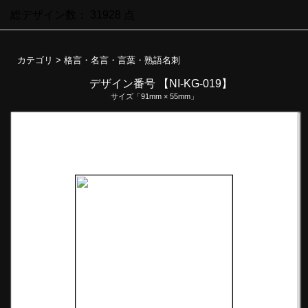
総デザイン数：
31928
点
カテゴリ >
格言・名言・言葉・熟語名刺
デザイン番号 【NI-KG-019】
サイズ「91mm × 55mm」