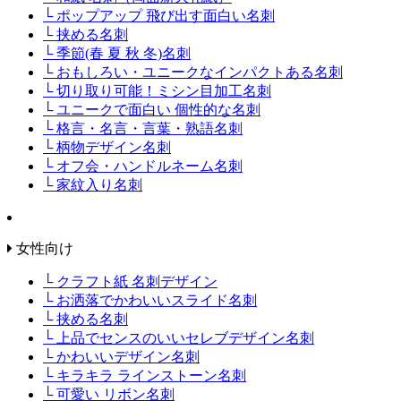
└ ポップアップ 飛び出す面白い名刺
└ 挟める名刺
└ 季節(春 夏 秋 冬)名刺
└ おもしろい・ユニークなインパクトある名刺
└ 切り取り可能！ミシン目加工名刺
└ ユニークで面白い 個性的な名刺
└ 格言・名言・言葉・熟語名刺
└ 柄物デザイン名刺
└ オフ会・ハンドルネーム名刺
└ 家紋入り名刺
女性向け
└ クラフト紙 名刺デザイン
└ お洒落でかわいいスライド名刺
└ 挟める名刺
└ 上品でセンスのいいセレブデザイン名刺
└ かわいいデザイン名刺
└ キラキラ ラインストーン名刺
└ 可愛い リボン名刺