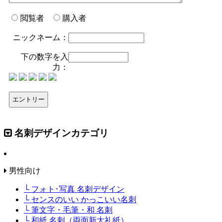
閲覧者
購入者
ニックネーム：
下の数字を入
力：
名刺デザインカテゴリ
男性向け
└ フォト･写真 名刺デザイン
└ センスのいい かっこいい名刺
└ 筆文字・毛筆・和 名刺
└ 和紙 名刺（両面新大礼紙）