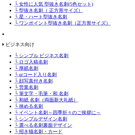
└ 女性に人気 型抜き名刺(5色セット)
└ 型抜き名刺（ 正方形サイズ）
└ 星・ハート型抜き名刺
└ ワンポイント型抜き名刺（正方形サイズ）
ビジネス向け
└ シンプル ビジネス名刺
└ ロゴ入稿名刺
└ 厚紙名刺
└ qrコード入り名刺
└ 顔写真付き名刺
└ 営業名刺
└ 筆文字・毛筆・和 名刺
└ 和紙 名刺（両面新大礼紙）
└ 挟める名刺
└ イベント名刺～四季折々のご挨拶に～
└ シンプルデザイン名刺
└ 選べる名刺裏面デザイン
└ 招き猫名刺・カード