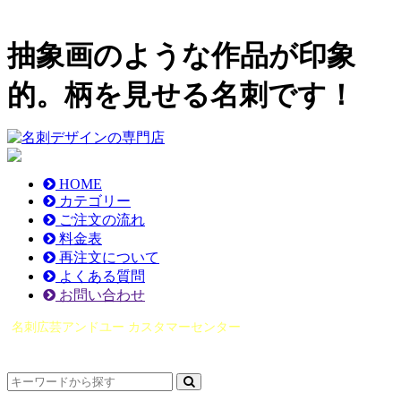
抽象画のような作品が印象
的。柄を見せる名刺です！
HOME
カテゴリー
ご注文の流れ
料金表
再注文について
よくある質問
お問い合わせ
名刺広芸アンドユー カスタマーセンター
（0565）21-1970
info@you-meishi.com
電話受付時間： 9：00～17：30（休業日を除く）