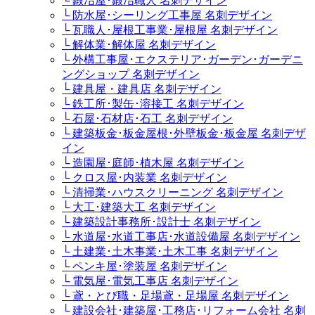
└ 鍛冶屋･鍛冶職人 名刺デザイン
└ 防水屋･シーリング工事屋 名刺デザイン
└ 瓦職人･屋根工事業･屋根屋 名刺デザイン
└ 解体業･解体屋 名刺デザイン
└ 外構工事屋･エクステリア･ガーデン･ガーデニ
ングショップ 名刺デザイン
└ 建具屋・建具店 名刺デザイン
└ 鉄工所･製缶･溶接工 名刺デザイン
└ 石屋･石材店･石工 名刺デザイン
└ 建築板金･板金屋根･外壁板金･板金屋 名刺デザ
イン
└ 造園屋･庭師･植木屋 名刺デザイン
└ クロス屋･内装業 名刺デザイン
└ 清掃業･ハウスクリーニング 名刺デザイン
└ 大工･建築大工 名刺デザイン
└ 建築設計事務所･設計士 名刺デザイン
└ 水道屋･水道工事店･水道設備屋 名刺デザイン
└ 土建業･土木事業･土木工事 名刺デザイン
└ ペンキ屋･塗装屋 名刺デザイン
└ 電気屋･電気工事店 名刺デザイン
└ 鳶・とび職・足場鳶・足場屋 名刺デザイン
└ 建設会社･建築屋･工務店･リフォーム会社 名刺