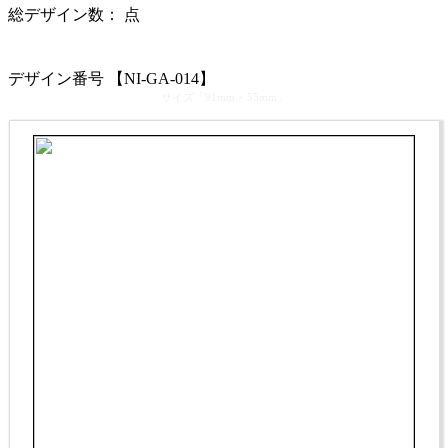
総デザイン数：
点
カテゴリ >
柄物デザイン名刺
デザイン番号 【NI-GA-014】
サイズ「91mm × 55mm」