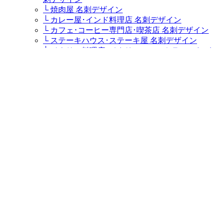
└ 焼肉屋 名刺デザイン
└ カレー屋･インド料理店 名刺デザイン
└ カフェ･コーヒー専門店･喫茶店 名刺デザイン
└ ステーキハウス･ステーキ屋 名刺デザイン
└ イタリア料理店･イタリアンレストラン･パスタ
屋 名刺デザイン
└ ラーメン屋・つけ麺屋 名刺デザイン
└ キャバクラ･キャバ･キャバ嬢 名刺デザイン
└ 居酒屋・ダイニングバー 名刺デザイン
└ すし屋･鮨屋･鮨職人･海鮮料理屋 名刺デザイン
└ そば屋 名刺デザイン
└ うどん屋 名刺デザイン
ケーキ屋・スウィーツ
└ パティシエ･ケーキ屋 名刺デザイン
販売ショップ
└ 盆栽園・盆栽士・盆栽職人・盆栽屋 名刺デザ
イン
└ 鮮魚店 名刺デザイン
└ 精肉店 名刺デザイン
└ お茶屋･お茶農家 名刺デザイン
└ バイクショップ･バイク屋･カスタムバイク･ハ