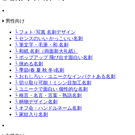
男性向け
└ フォト･写真 名刺デザイン
└ センスのいい かっこいい名刺
└ 筆文字・毛筆・和 名刺
└ 和紙 名刺（両面新大礼紙）
└ ポップアップ 飛び出す面白い名刺
└ 挟める名刺
└ 季節(春 夏 秋 冬)名刺
└ おもしろい・ユニークなインパクトある名刺
└ 切り取り可能！ミシン目加工名刺
└ ユニークで面白い 個性的な名刺
└ 格言・名言・言葉・熟語名刺
└ 柄物デザイン名刺
└ オフ会・ハンドルネーム名刺
└ 家紋入り名刺