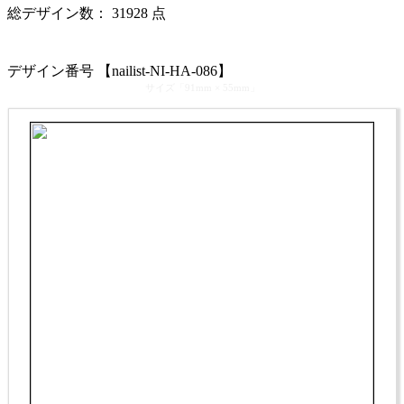
総デザイン数：
31928
点
カテゴリ >
ネイルサロン･ネイリスト 名刺デザイン
デザイン番号 【nailist-NI-HA-086】
サイズ「91mm × 55mm」