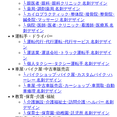
└ 眼医者･眼科･眼科クリニック 名刺デザイン
└ 薬局･調剤薬局 名刺デザイン
└ カイロプラクティック･整体院･接骨院･整骨院･
鍼灸院･マッサージ 名刺デザイン
└ 病院･医師･医者･クリニック･看護師･医療系 名
刺デザイン
運転手・ドライバー
└ 運転代行･代行運転･代行サービス 名刺デザイ
ン
└ 運送業･運送会社･トラック運転手 名刺デザイ
ン
└ 個人タクシー･タクシー運転手 名刺デザイン
車屋･バイク屋･中古車販売店
└ バイクショップ･バイク屋･カスタムバイク･ハ
ーレー 名刺デザイン
└ 車屋･中古車販売店･カーショップ･車買取･自動
車修理 名刺デザイン
教育･保育･介護･福祉
└ 介護施設･介護福祉士･訪問介護･ヘルパー 名刺
デザイン
└ 保育士･保育園･幼稚園･託児所 名刺デザイン