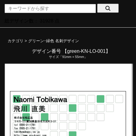
総デザイン数：
31928
点
カテゴリ >
グリーン･緑色 名刺デザイン
デザイン番号 【green-KN-LO-001】
サイズ「91mm × 55mm」