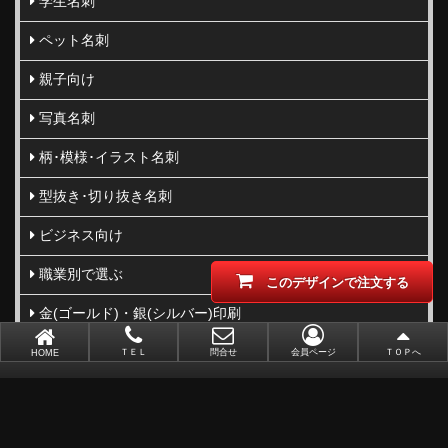
学生名刺
ペット名刺
親子向け
写真名刺
柄･模様･イラスト名刺
型抜き･切り抜き名刺
ビジネス向け
職業別で選ぶ
このデザインで注文する
金(ゴールド)・銀(シルバー)印刷
似顔絵名刺
ＴＥＬ
問合せ
会員ページ
ＴＯＰへ
HOME
レーザー加工
ポイントカード