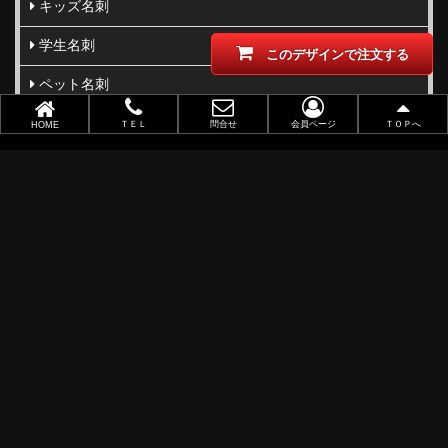
キッズ名刺
学生名刺
このデザインで注文する
ペット名刺
親子向け
ＴＥＬ
問合せ
会員ページ
ＴＯＰへ
HOME
写真名刺
柄･模様･イラスト名刺
型抜き･切り抜き名刺
ビジネス向け
職業別で選ぶ
金(ゴールド)・銀(シルバー)印刷
似顔絵名刺
レーザー加工