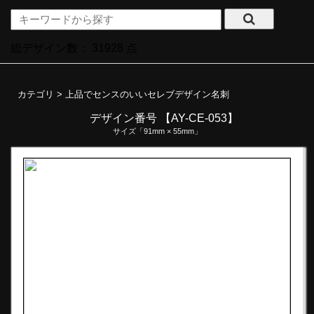
総デザイン数：
31928
点
カテゴリ >
上品でセンスのいいセレブデザイン名刺
デザイン番号 【AY-CE-053】
サイズ「91mm × 55mm」