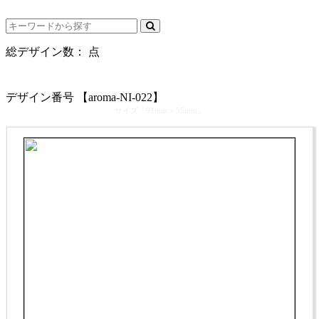
電話受付時間： 9：00～17：30（休業日を除く）
総デザイン数：
点
カテゴリ >
セラピスト･アロマセラピスト 名刺デザイン
デザイン番号 【aroma-NI-022】
サイズ「91mm × 55mm」