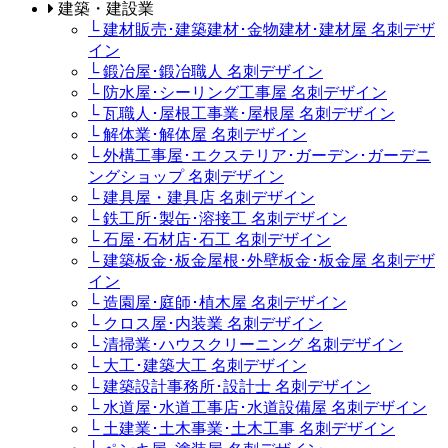
建築・建設業
└ 建材販売･建築建材･金物建材･建材屋 名刺デザ
イン
└ 鍛冶屋･鍛冶職人 名刺デザイン
└ 防水屋･シーリング工事屋 名刺デザイン
└ 瓦職人･屋根工事業･屋根屋 名刺デザイン
└ 解体業･解体屋 名刺デザイン
└ 外構工事屋･エクステリア･ガーデン･ガーデニ
ングショップ 名刺デザイン
└ 建具屋・建具店 名刺デザイン
└ 鉄工所･製缶･溶接工 名刺デザイン
└ 石屋･石材店･石工 名刺デザイン
└ 建築板金･板金屋根･外壁板金･板金屋 名刺デザ
イン
└ 造園屋･庭師･植木屋 名刺デザイン
└ クロス屋･内装業 名刺デザイン
└ 清掃業･ハウスクリーニング 名刺デザイン
└ 大工･建築大工 名刺デザイン
└ 建築設計事務所･設計士 名刺デザイン
└ 水道屋･水道工事店･水道設備屋 名刺デザイン
└ 土建業･土木事業･土木工事 名刺デザイン