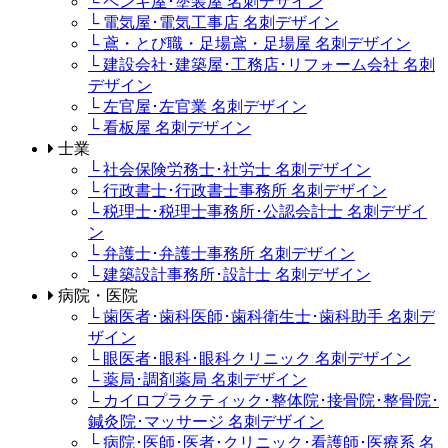
└ ペンキ屋･塗装屋 名刺デザイン
└ 電気屋･電気工事店 名刺デザイン
└ 鳶・とび職・足場鳶・足場屋 名刺デザイン
└ 建設会社･建築屋･工務店･リフォーム会社 名刺
デザイン
└ 左官屋･左官業 名刺デザイン
└ 看板屋 名刺デザイン
士業
└ 社会保険労務士･社労士 名刺デザイン
└ 行政書士･行政書士事務所 名刺デザイン
└ 税理士･税理士事務所･公認会計士 名刺デザイ
ン
└ 弁護士･弁護士事務所 名刺デザイン
└ 建築設計事務所･設計士 名刺デザイン
病院・医院
└ 歯医者･歯科医師･歯科衛生士･歯科助手 名刺デ
ザイン
└ 眼医者･眼科･眼科クリニック 名刺デザイン
└ 薬局･調剤薬局 名刺デザイン
└ カイロプラクティック･整体院･接骨院･整骨院･
鍼灸院･マッサージ 名刺デザイン
└ 病院･医師･医者･クリニック･看護師･医療系 名