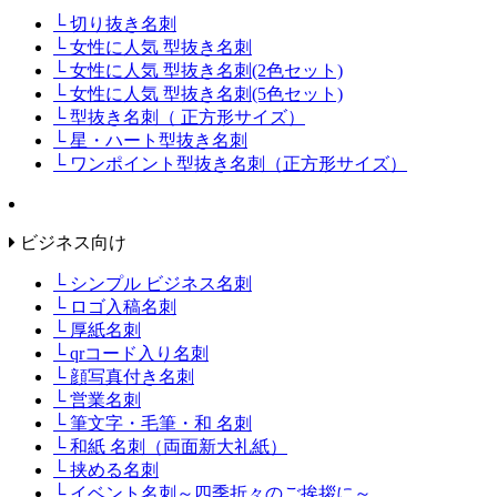
└ 切り抜き名刺
└ 女性に人気 型抜き名刺
└ 女性に人気 型抜き名刺(2色セット)
└ 女性に人気 型抜き名刺(5色セット)
└ 型抜き名刺（ 正方形サイズ）
└ 星・ハート型抜き名刺
└ ワンポイント型抜き名刺（正方形サイズ）
ビジネス向け
└ シンプル ビジネス名刺
└ ロゴ入稿名刺
└ 厚紙名刺
└ qrコード入り名刺
└ 顔写真付き名刺
└ 営業名刺
└ 筆文字・毛筆・和 名刺
└ 和紙 名刺（両面新大礼紙）
└ 挟める名刺
└ イベント名刺～四季折々のご挨拶に～