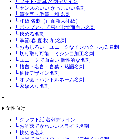
└ フォト･写真 名刺デザイン
└ センスのいい かっこいい名刺
└ 筆文字・毛筆・和 名刺
└ 和紙 名刺（両面新大礼紙）
└ ポップアップ 飛び出す面白い名刺
└ 挟める名刺
└ 季節(春 夏 秋 冬)名刺
└ おもしろい・ユニークなインパクトある名刺
└ 切り取り可能！ミシン目加工名刺
└ ユニークで面白い 個性的な名刺
└ 格言・名言・言葉・熟語名刺
└ 柄物デザイン名刺
└ オフ会・ハンドルネーム名刺
└ 家紋入り名刺
女性向け
└ クラフト紙 名刺デザイン
└ お洒落でかわいいスライド名刺
└ 挟める名刺