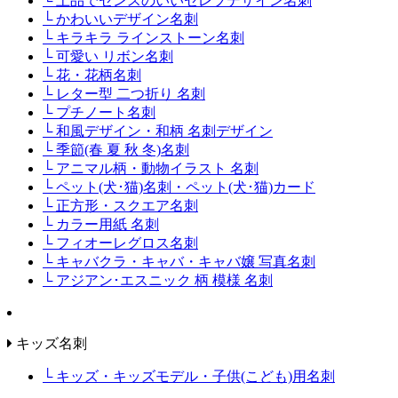
└ 上品でセンスのいいセレブデザイン名刺
└ かわいいデザイン名刺
└ キラキラ ラインストーン名刺
└ 可愛い リボン名刺
└ 花・花柄名刺
└ レター型 二つ折り 名刺
└ プチノート名刺
└ 和風デザイン・和柄 名刺デザイン
└ 季節(春 夏 秋 冬)名刺
└ アニマル柄・動物イラスト 名刺
└ ペット(犬･猫)名刺・ペット(犬･猫)カード
└ 正方形・スクエア名刺
└ カラー用紙 名刺
└ フィオーレグロス名刺
└ キャバクラ・キャバ・キャバ嬢 写真名刺
└ アジアン･エスニック 柄 模様 名刺
キッズ名刺
└ キッズ・キッズモデル・子供(こども)用名刺