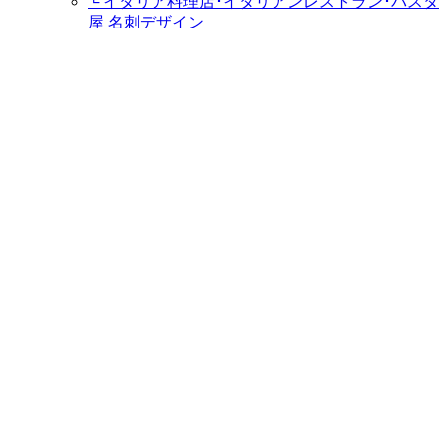
└ イタリア料理店･イタリアンレストラン･パスタ
屋 名刺デザイン
└ ラーメン屋・つけ麺屋 名刺デザイン
└ キャバクラ･キャバ･キャバ嬢 名刺デザイン
└ 居酒屋・ダイニングバー 名刺デザイン
└ すし屋･鮨屋･鮨職人･海鮮料理屋 名刺デザイン
└ そば屋 名刺デザイン
└ うどん屋 名刺デザイン
ケーキ屋・スウィーツ
└ パティシエ･ケーキ屋 名刺デザイン
販売ショップ
└ 盆栽園・盆栽士・盆栽職人・盆栽屋 名刺デザ
イン
└ 鮮魚店 名刺デザイン
└ 精肉店 名刺デザイン
└ お茶屋･お茶農家 名刺デザイン
└ バイクショップ･バイク屋･カスタムバイク･ハ
ーレー 名刺デザイン
└ パン屋･手作りパン屋･ベーカリー 名刺デザイ
ン
└ 八百屋 名刺デザイン
└ 車屋･中古車販売店･カーショップ･車買取･自動