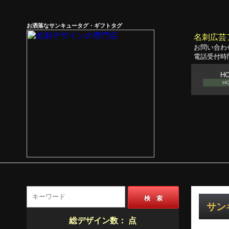
お洒落なサンキュータグ・ギフトタグ
名刺広芸
お問い合わ
電話受付時間
H
H
検 索
サンキ
総デザイン数：
点