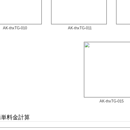
AK-thxTG-010
AK-thxTG-011
AK-thxTG-015
単料金計算