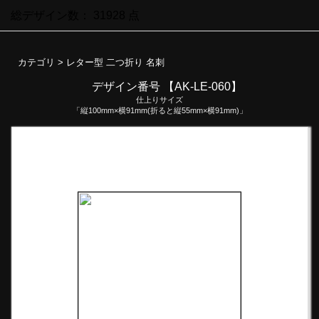
総デザイン数：
31928
点
カテゴリ >
レター型 二つ折り 名刺
デザイン番号 【AK-LE-060】
仕上りサイズ
「縦100mm×横91mm(折ると縦55mm×横91mm)」