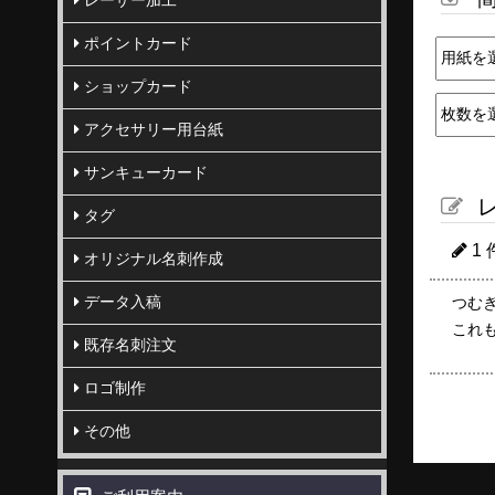
レーザー加工
ポイントカード
ショップカード
アクセサリー用台紙
サンキューカード
レ
タグ
1
オリジナル名刺作成
データ入稿
つむぎ
これ
既存名刺注文
ロゴ制作
その他