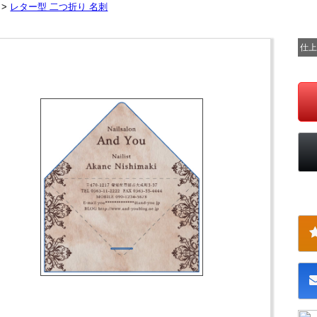
 >
レター型 二つ折り 名刺
仕