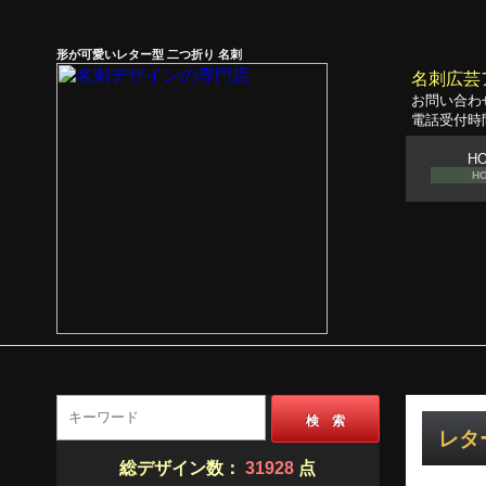
形が可愛いレター型 二つ折り 名刺
名刺広芸
お問い合わ
電話受付時間
H
H
検 索
レター
総デザイン数：
31928
点