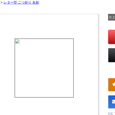
 >
レター型 二つ折り 名刺
仕