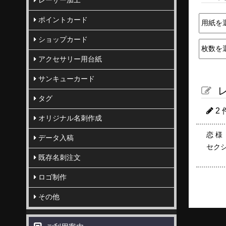
レーザー加工
ポイントカード
ショップカード
アクセサリー用台紙
サンキューカード
レ
タグ
2
オリジナル名刺作成
恋 様
データ入稿
セク
既存名刺注文
ロゴ制作
その他