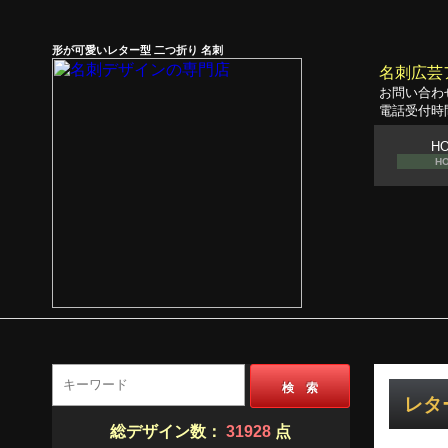
形が可愛いレター型 二つ折り 名刺
名刺広芸
お問い合わ
電話受付時間
H
H
検 索
レター
総デザイン数：
31928
点