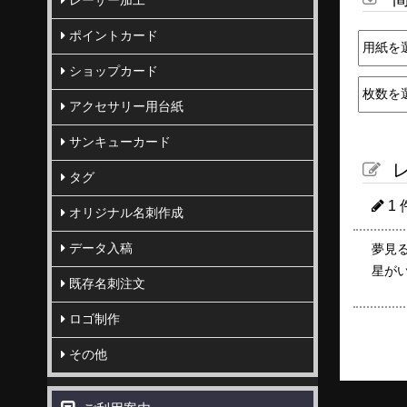
レーザー加工
ポイントカード
ショップカード
アクセサリー用台紙
サンキューカード
レ
タグ
1
オリジナル名刺作成
データ入稿
夢見る
星が
既存名刺注文
ロゴ制作
その他