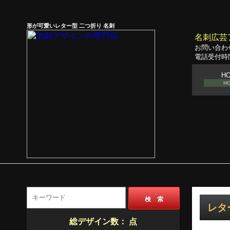
形が可愛いレター型 二つ折り 名刺
名刺広芸
お問い合わ
電話受付時間
H
H
検 索
レター
総デザイン数：
点