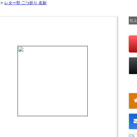
 >
レター型 二つ折り 名刺
仕