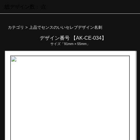
総デザイン数：
点
カテゴリ >
上品でセンスのいいセレブデザイン名刺
デザイン番号 【AK-CE-034】
サイズ「91mm × 55mm」