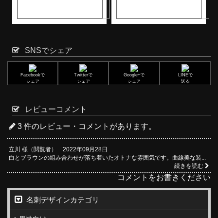
SNSでシェア
Facebookで
Twitterで
Google+で
LINEで
シェア
シェア
シェア
送る
レビューコメント
3 件のレビュー・コメントがあります。
立川 様（閲覧者） 2022年09月28日
白とブラウンの組み合わせが落ち着いたオトナな雰囲気です。曲線美な装...
続きを読む
コメントをお書きください
名刺デザインカテゴリ