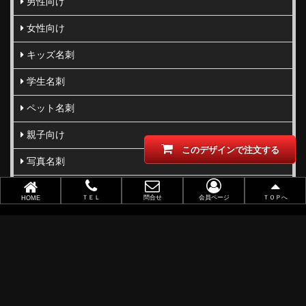
男性向け
女性向け
キッズ名刺
学生名刺
ペット名刺
親子向け
このデザインで注文する
写真名刺
柄･模様･イラスト名刺
ＴＥＬ
問合せ
会員ページ
ＴＯＰへ
HOME
型抜き･切り抜き名刺
ビジネス向け
職業別で選ぶ
金(ゴールド)・銀(シルバー)印刷