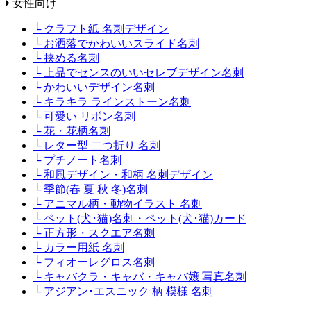
女性向け
└ クラフト紙 名刺デザイン
└ お洒落でかわいいスライド名刺
└ 挟める名刺
└ 上品でセンスのいいセレブデザイン名刺
└ かわいいデザイン名刺
└ キラキラ ラインストーン名刺
└ 可愛い リボン名刺
└ 花・花柄名刺
└ レター型 二つ折り 名刺
└ プチノート名刺
└ 和風デザイン・和柄 名刺デザイン
└ 季節(春 夏 秋 冬)名刺
└ アニマル柄・動物イラスト 名刺
└ ペット(犬･猫)名刺・ペット(犬･猫)カード
└ 正方形・スクエア名刺
└ カラー用紙 名刺
└ フィオーレグロス名刺
└ キャバクラ・キャバ・キャバ嬢 写真名刺
└ アジアン･エスニック 柄 模様 名刺