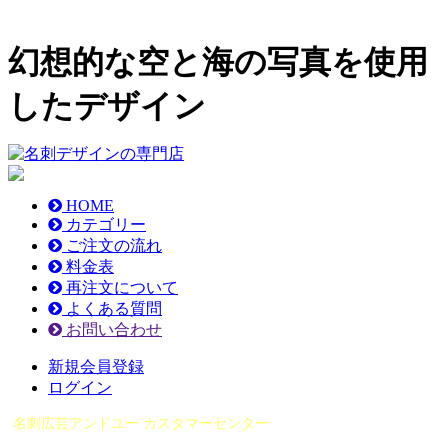
幻想的な空と海の写真を使用
したデザイン
HOME
カテゴリー
ご注文の流れ
料金表
再注文について
よくある質問
お問い合わせ
新規会員登録
ログイン
名刺広芸アンドユー カスタマーセンター
（0565）21-1970
info@you-meishi.com