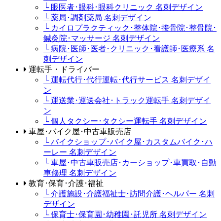
└ 眼医者･眼科･眼科クリニック 名刺デザイン
└ 薬局･調剤薬局 名刺デザイン
└ カイロプラクティック･整体院･接骨院･整骨院･
鍼灸院･マッサージ 名刺デザイン
└ 病院･医師･医者･クリニック･看護師･医療系 名
刺デザイン
運転手・ドライバー
└ 運転代行･代行運転･代行サービス 名刺デザイ
ン
└ 運送業･運送会社･トラック運転手 名刺デザイ
ン
└ 個人タクシー･タクシー運転手 名刺デザイン
車屋･バイク屋･中古車販売店
└ バイクショップ･バイク屋･カスタムバイク･ハ
ーレー 名刺デザイン
└ 車屋･中古車販売店･カーショップ･車買取･自動
車修理 名刺デザイン
教育･保育･介護･福祉
└ 介護施設･介護福祉士･訪問介護･ヘルパー 名刺
デザイン
└ 保育士･保育園･幼稚園･託児所 名刺デザイン