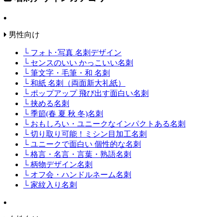
男性向け
└ フォト･写真 名刺デザイン
└ センスのいい かっこいい名刺
└ 筆文字・毛筆・和 名刺
└ 和紙 名刺（両面新大礼紙）
└ ポップアップ 飛び出す面白い名刺
└ 挟める名刺
└ 季節(春 夏 秋 冬)名刺
└ おもしろい・ユニークなインパクトある名刺
└ 切り取り可能！ミシン目加工名刺
└ ユニークで面白い 個性的な名刺
└ 格言・名言・言葉・熟語名刺
└ 柄物デザイン名刺
└ オフ会・ハンドルネーム名刺
└ 家紋入り名刺