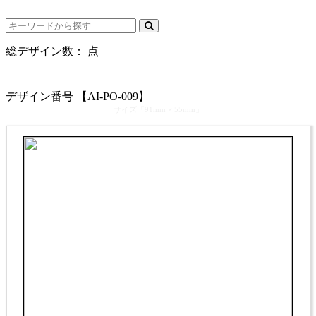
電話受付時間： 9：00～17：30（休業日を除く）
総デザイン数：
点
カテゴリ >
フォト･写真 名刺デザイン
デザイン番号 【AI-PO-009】
サイズ「91mm × 55mm」