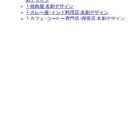
刺デザイン
└ 焼肉屋 名刺デザイン
└ カレー屋･インド料理店 名刺デザイン
└ カフェ･コーヒー専門店･喫茶店 名刺デザイン
└ ステーキハウス･ステーキ屋 名刺デザイン
└ イタリア料理店･イタリアンレストラン･パスタ
屋 名刺デザイン
└ ラーメン屋・つけ麺屋 名刺デザイン
└ キャバクラ･キャバ･キャバ嬢 名刺デザイン
└ 居酒屋・ダイニングバー 名刺デザイン
└ すし屋･鮨屋･鮨職人･海鮮料理屋 名刺デザイン
└ そば屋 名刺デザイン
└ うどん屋 名刺デザイン
ケーキ屋・スウィーツ
└ パティシエ･ケーキ屋 名刺デザイン
販売ショップ
└ 盆栽園・盆栽士・盆栽職人・盆栽屋 名刺デザ
イン
└ 鮮魚店 名刺デザイン
└ 精肉店 名刺デザイン
└ お茶屋･お茶農家 名刺デザイン
└ バイクショップ･バイク屋･カスタムバイク･ハ