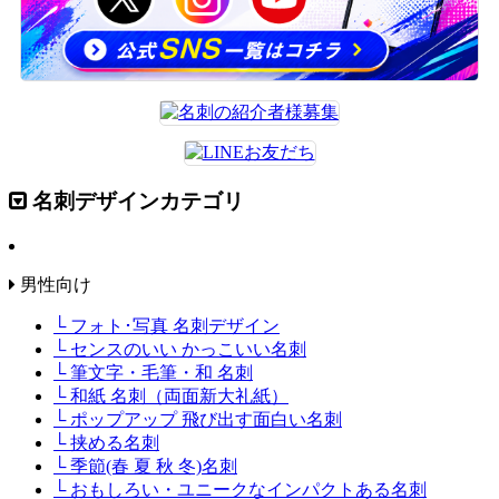
名刺デザインカテゴリ
男性向け
└ フォト･写真 名刺デザイン
└ センスのいい かっこいい名刺
└ 筆文字・毛筆・和 名刺
└ 和紙 名刺（両面新大礼紙）
└ ポップアップ 飛び出す面白い名刺
└ 挟める名刺
└ 季節(春 夏 秋 冬)名刺
└ おもしろい・ユニークなインパクトある名刺