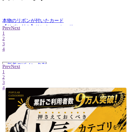
本物のリボンが付いたカード
【リボン付き】サンキューカード
Prev
Next
1
2
3
4
Prev
Next
1
2
3
4