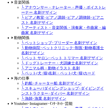
音楽関係
└ アナウンサー・ナレーター・声優・ボイストレ
ーナー 名刺デザイン
└ ピアノ教室･ピアノ講師･ピアノ調律師･ピアニ
スト 名刺デザイン
└ アーティスト・音楽関係・演奏家・作曲家・編
曲家 名刺デザイン
動物関係
└ ペットショップ･ブリーダー 名刺デザイン
└ 動物病院･ペットクリニック･獣医･動物看護士
名刺デザイン
└ ペット サロン･ペット トリマー 名刺デザイン
└ ドッグトレーナー・犬訓練士名刺デザイン
└ アニマル柄・動物イラスト 名刺
└ ペット(犬･猫)名刺・ペット(犬･猫)カード
海の仕事
└ 釣船･チャーター船 名刺デザイン
└ スキューバダイビングショップ･ダイビングイ
ンストラクター･ダイバー 名刺デザイン
└ 漁師･漁業 名刺デザイン
Youtuber･Instagramer･ｲﾝﾀｰﾈｯﾄ･芸能