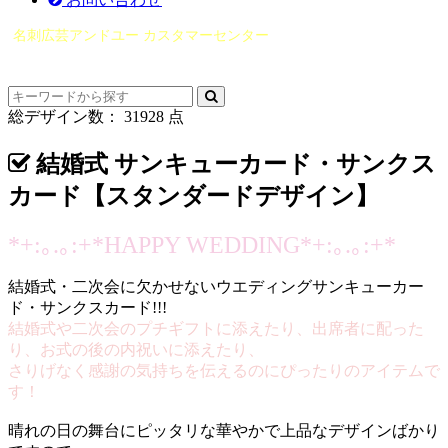
名刺広芸アンドユー カスタマーセンター
（0565）21-1970
info@you-meishi.com
電話受付時間： 9：00～17：30（休業日を除く）
総デザイン数：
31928
点
結婚式 サンキューカード・サンクス
カード【スタンダードデザイン】
*+:｡.｡:+*HAPPY WEDDING*+:｡.｡:+*
結婚式・二次会に欠かせないウエディングサンキューカー
ド・サンクスカード!!!
結婚式や二次会のプチギフトに添えたり、出席者に配った
り、お式の後の内祝いに添えたり、
さりげなく感謝の気持ちを伝えるのにぴったりのアイテムで
す！
晴れの日の舞台にピッタリな華やかで上品なデザインばかり