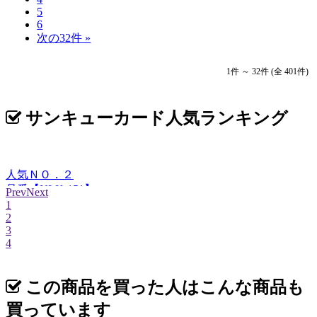
5
6
次の32件 »
1件 ～ 32件 (全 401件)
サンキューカード人気ランキング
人気ＮＯ．２
品番【NI-K-151】
Prev
Next
1
2
3
4
この商品を買った人はこんな商品も
買っています