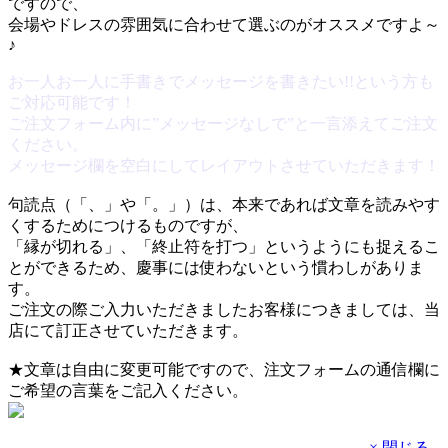
ですので、
会場やドレスの雰囲気に合わせて選ぶのがオススメですよ～
♪
お一人お一人に手書きでメッセージを書きたい!!という方も
ご対応可能です！
ご注文フォーム内に”メッセージなしで”と一言添えてご注文
ください。
メッセージ欄を空白にしてレイアウトさせていただきます！
句読点（「、」や「。」）は、本来であれば文章を読みやす
くするためにつけるものですが、
「縁が切れる」、「終止符を打つ」というようにも捉えるこ
とができるため、慶事には使わないという慣わしがありま
す。
ご注文の際ご入力いただきましたお客様につきましては、当
店にて訂正させていただきます。
★文章は自由に変更可能ですので、注文フォームの通信欄に
ご希望の言葉をご記入ください。
× 閉じる