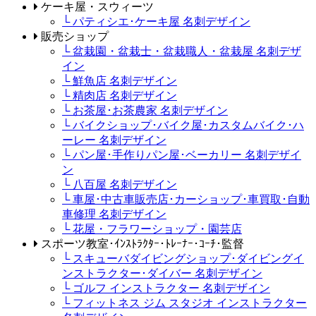
ケーキ屋・スウィーツ
└ パティシエ･ケーキ屋 名刺デザイン
販売ショップ
└ 盆栽園・盆栽士・盆栽職人・盆栽屋 名刺デザ
イン
└ 鮮魚店 名刺デザイン
└ 精肉店 名刺デザイン
└ お茶屋･お茶農家 名刺デザイン
└ バイクショップ･バイク屋･カスタムバイク･ハ
ーレー 名刺デザイン
└ パン屋･手作りパン屋･ベーカリー 名刺デザイ
ン
└ 八百屋 名刺デザイン
└ 車屋･中古車販売店･カーショップ･車買取･自動
車修理 名刺デザイン
└ 花屋・フラワーショップ・園芸店
スポーツ教室･ｲﾝｽﾄﾗｸﾀｰ･ﾄﾚｰﾅｰ･ｺｰﾁ･監督
└ スキューバダイビングショップ･ダイビングイ
ンストラクター･ダイバー 名刺デザイン
└ ゴルフ インストラクター 名刺デザイン
└ フィットネス ジム スタジオ インストラクター