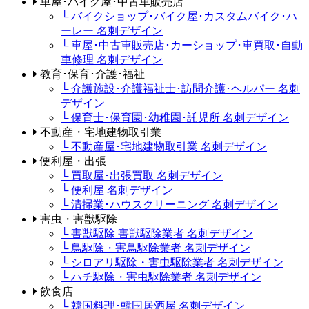
車屋･バイク屋･中古車販売店
└ バイクショップ･バイク屋･カスタムバイク･ハ
ーレー 名刺デザイン
└ 車屋･中古車販売店･カーショップ･車買取･自動
車修理 名刺デザイン
教育･保育･介護･福祉
└ 介護施設･介護福祉士･訪問介護･ヘルパー 名刺
デザイン
└ 保育士･保育園･幼稚園･託児所 名刺デザイン
不動産・宅地建物取引業
└ 不動産屋･宅地建物取引業 名刺デザイン
便利屋・出張
└ 買取屋･出張買取 名刺デザイン
└ 便利屋 名刺デザイン
└ 清掃業･ハウスクリーニング 名刺デザイン
害虫・害獣駆除
└ 害獣駆除 害獣駆除業者 名刺デザイン
└ 鳥駆除・害鳥駆除業者 名刺デザイン
└ シロアリ駆除・害虫駆除業者 名刺デザイン
└ ハチ駆除・害虫駆除業者 名刺デザイン
飲食店
└ 韓国料理･韓国居酒屋 名刺デザイン