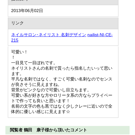
2013年06月02日
リンク
ネイルサロン･ネイリスト 名刺デザイン
nailist-NI-CE-
215
可愛い！
！
一目見て一目ぼれです。
ネイリストさんの名刺で貰ったら指名したいって思い
ます。
平凡な名刺ではなく、すごく可愛い名刺なのでセンス
が良さそうに見えますね。
背景がピンクなので可愛いし目立ちます。
可愛い系が好きな方やロリータ系の方ならプライベー
トで作っても良いと思います！
名前の文字の色も黒ではなく少しクレーに近いので全
体的に優しい感じに見えます☆
閲覧者 鶴田 康子様から頂いたコメント