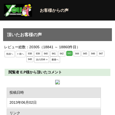
お客様からの声
頂いたお客様の声
レビュー総数：20305（18841 ～ 18860件目）
943
938
939
940
941
942
944
945
946
947
先頭へ
« 前へ
948
次の20件 »
最後へ
閲覧者 E.P様から頂いたコメント
投稿日時
2013年06月02日
リンク