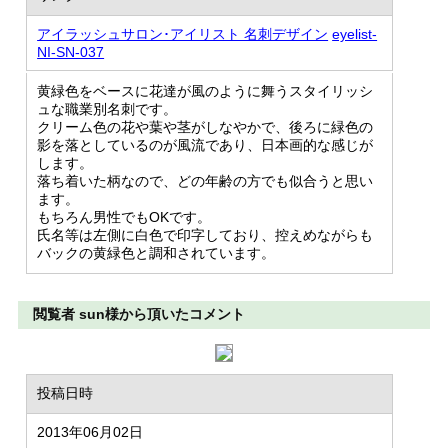
アイラッシュサロン･アイリスト 名刺デザイン
eyelist-
NI-SN-037
黄緑色をベースに花達が風のように舞うスタイリッシ
ュな職業別名刺です。
クリーム色の花や葉や茎がしなやかで、後ろに緑色の
影を落としているのが風流であり、日本画的な感じが
します。
落ち着いた柄なので、どの年齢の方でも似合うと思い
ます。
もちろん男性でもOKです。
氏名等は左側に白色で印字しており、控えめながらも
バックの黄緑色と調和されています。
閲覧者 sun様から頂いたコメント
投稿日時
2013年06月02日