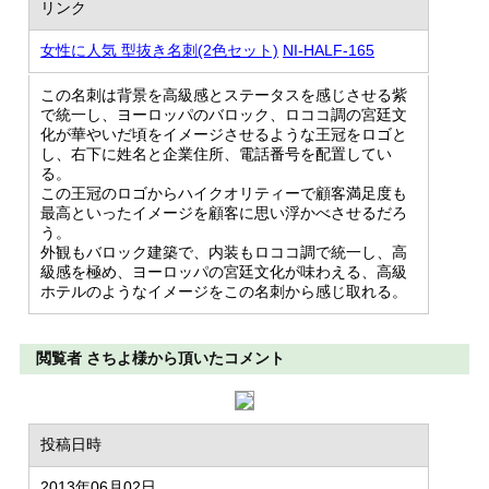
リンク
女性に人気 型抜き名刺(2色セット)
NI-HALF-165
この名刺は背景を高級感とステータスを感じさせる紫
で統一し、ヨーロッパのバロック、ロココ調の宮廷文
化が華やいだ頃をイメージさせるような王冠をロゴと
し、右下に姓名と企業住所、電話番号を配置してい
る。
この王冠のロゴからハイクオリティーで顧客満足度も
最高といったイメージを顧客に思い浮かべさせるだろ
う。
外観もバロック建築で、内装もロココ調で統一し、高
級感を極め、ヨーロッパの宮廷文化が味わえる、高級
ホテルのようなイメージをこの名刺から感じ取れる。
閲覧者 さちよ様から頂いたコメント
投稿日時
2013年06月02日