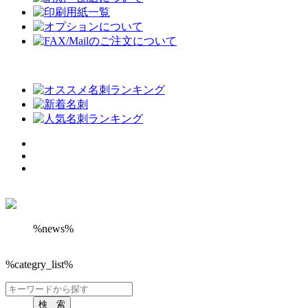
%news%
%categry_list%
検 索