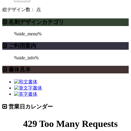
総デザイン数：
点
名刺デザインカテゴリ
%side_menu%
ご利用案内
%side_info%
書体見本
営業日カレンダー