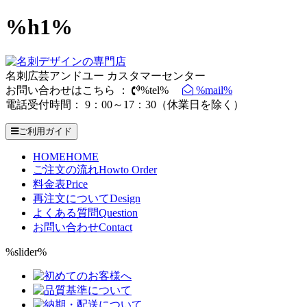
%h1%
名刺広芸アンドユー カスタマーセンター
お問い合わせはこちら ：
%tel%
%mail%
電話受付時間： 9：00～17：30（休業日を除く）
ご利用ガイド
HOME
HOME
ご注文の流れ
Howto Order
料金表
Price
再注文について
Design
よくある質問
Question
お問い合わせ
Contact
%slider%