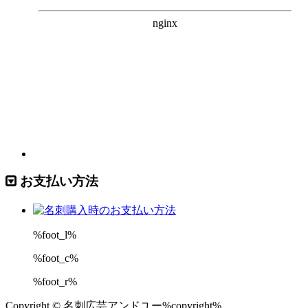
お支払い方法
%foot_l%
%foot_c%
%foot_r%
Copyright © 名刺広芸アンドユー%copyright%