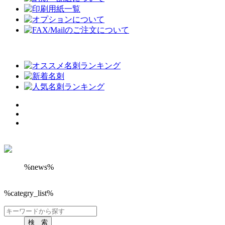
%news%
%categry_list%
検 索