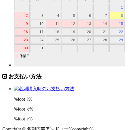
お支払い方法
%foot_l%
%foot_c%
%foot_r%
Copyright © 名刺広芸アンドユー%copyright%