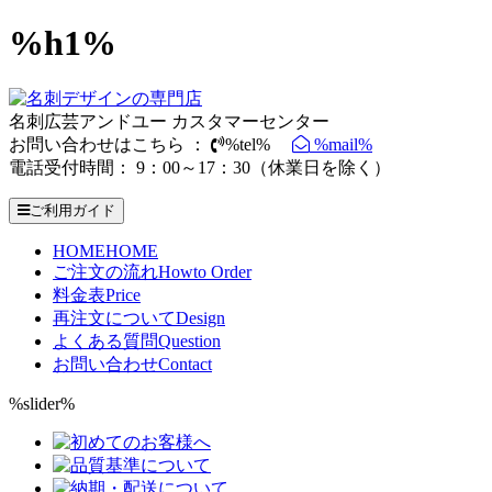
%h1%
名刺広芸アンドユー カスタマーセンター
お問い合わせはこちら ：
%tel%
%mail%
電話受付時間： 9：00～17：30（休業日を除く）
ご利用ガイド
HOME
HOME
ご注文の流れ
Howto Order
料金表
Price
再注文について
Design
よくある質問
Question
お問い合わせ
Contact
%slider%