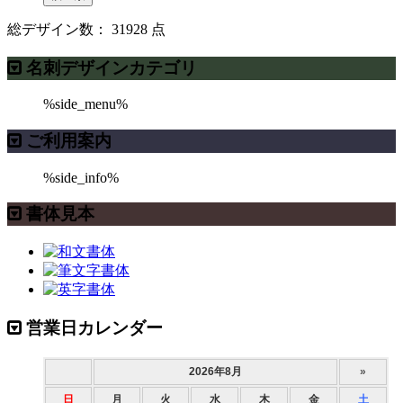
総デザイン数：
31928
点
名刺デザインカテゴリ
%side_menu%
ご利用案内
%side_info%
書体見本
営業日カレンダー