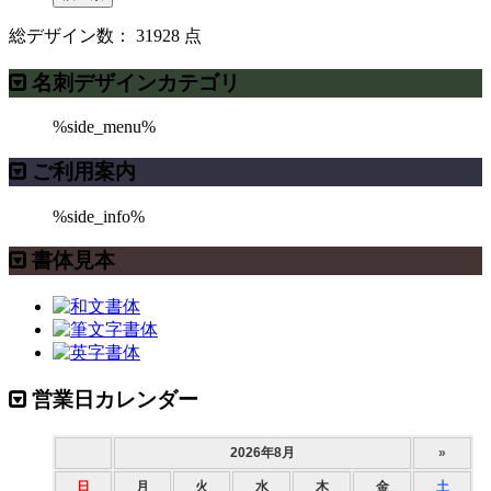
総デザイン数：
31928
点
名刺デザインカテゴリ
%side_menu%
ご利用案内
%side_info%
書体見本
営業日カレンダー