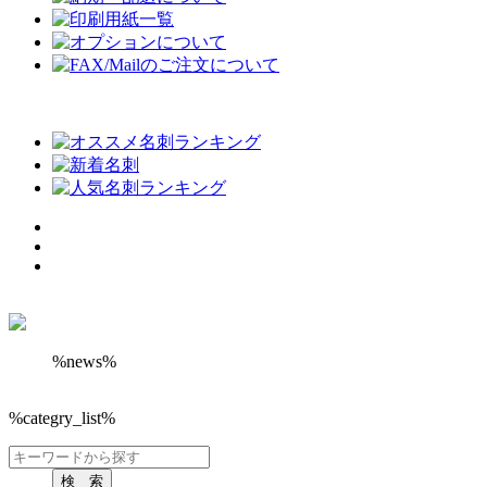
%news%
%categry_list%
検 索