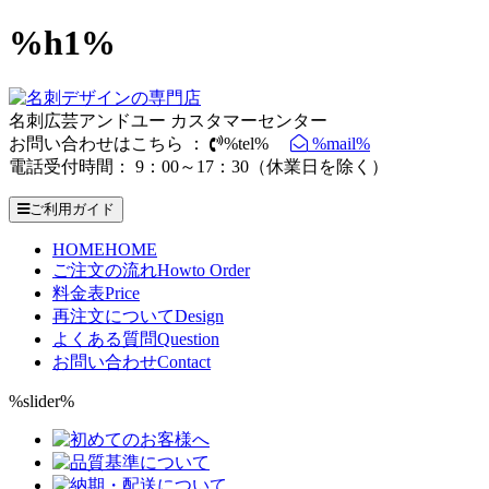
%h1%
名刺広芸アンドユー カスタマーセンター
お問い合わせはこちら ：
%tel%
%mail%
電話受付時間： 9：00～17：30（休業日を除く）
ご利用ガイド
HOME
HOME
ご注文の流れ
Howto Order
料金表
Price
再注文について
Design
よくある質問
Question
お問い合わせ
Contact
%slider%