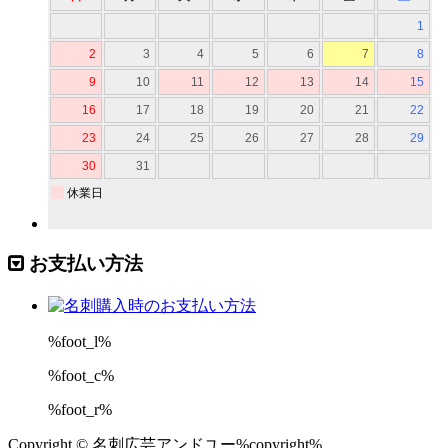
お支払い方法
%foot_l%
%foot_c%
%foot_r%
Copyright © 名刺広芸アンドユー%copyright%