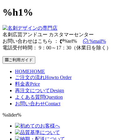
%h1%
名刺広芸アンドユー カスタマーセンター
お問い合わせはこちら ：
%tel%
%mail%
電話受付時間： 9：00～17：30（休業日を除く）
ご利用ガイド
HOME
HOME
ご注文の流れ
Howto Order
料金表
Price
再注文について
Design
よくある質問
Question
お問い合わせ
Contact
%slider%