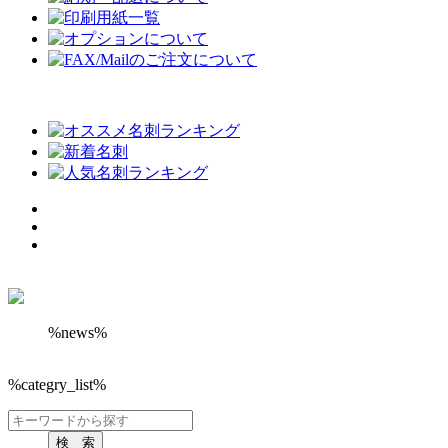
%news%
%categry_list%
検 索