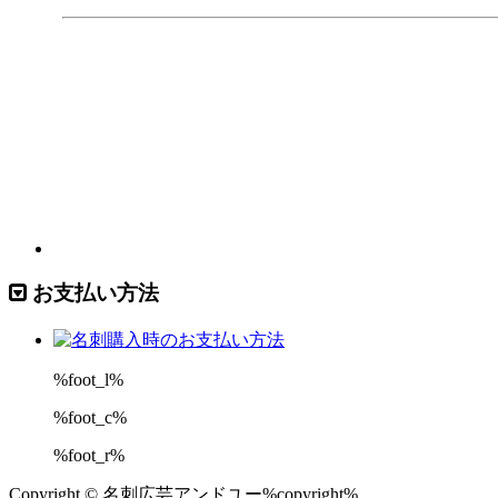
お支払い方法
%foot_l%
%foot_c%
%foot_r%
Copyright © 名刺広芸アンドユー%copyright%