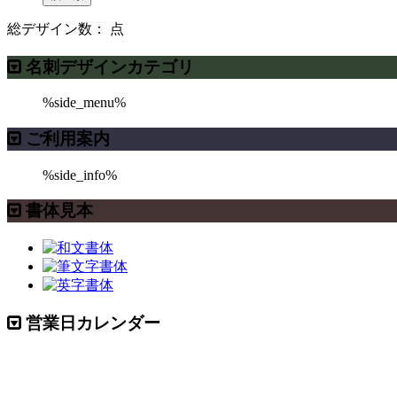
総デザイン数：
点
名刺デザインカテゴリ
%side_menu%
ご利用案内
%side_info%
書体見本
営業日カレンダー